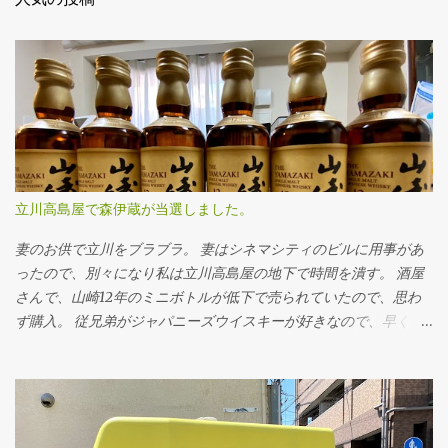
立川高島屋で森伊蔵が当選しました。
妻のお供で立川をブラブラ。 妻はシネマシティのビルに用事があ
ったので、別々になり私は立川高島屋の地下で時間を潰す。 酒屋
さんで、山崎12年のミニボトルが低下で売られていたので、思わ
ず購入。 従兄弟がジャパニーズウイスキーが好きなので、早くま
た一緒にウイスキーが飲めるような世の中になってほしい。 本当
は720ml欲しいけど、今は原酒少なくなってきたとよく耳にする
から中々スーパーや量販店ではお会いすることはないだろうな
ぁ。 酒屋に来店する方、皆様「応募用紙下さい」って言っていた
ので、なにだろう？と思っていたら、なんとアノ幻の焼酎と言わ