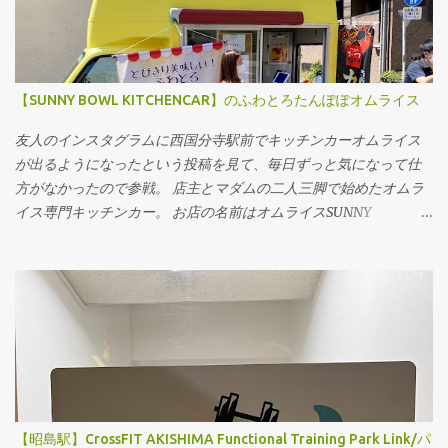
れている、森伊蔵の抽選投票をしているではないか...。 思わず妻を
呼んで2人で応募しました。 普通の森伊蔵720mlと森伊蔵プレミア
ム720mlの2種類のみの抽選販売。 普通の森伊蔵は60本に対し、
プレミアムは20本。 当選確率を考えると、普通の森伊蔵、レア度
【SUNNY BOWL KITCHENCAR】のふわとろたんぽぽオムライス
を考えるとプレミアム... 迷った挙句、普通の森伊蔵を2本応募しま
した。貧乏人で飲んだことないので(笑) 後日(約1週間後)...立川高
友人のインスタグラムに西国分寺駅前でキッチンカーオムライス
島屋から妻あてにハガキが....なんだろう。 当選してました...!!!!! ち
が出るようになったという投稿を見て、毎日ずっと気になって仕
ょうどいいタイミングで父が誕生日だったので、誕生日プレゼン
方がなかったので参戦。 店主とマダムの二人三脚で始めたオムラ
トとしてプレゼントしました。ネットを見ると1万円超え....14,000
イス専門キッチンカー。 お店の名前はオムライスSUNNY
円もするのか...もうプレミアム付き過ぎて富裕層向けだな。 父もレ
BOWL(サニーボウル)さん。 オススメは【ふわとろたんぽぽオム
アもの過ぎて飲めず、また当選したら開けて飲みたいと言ってい
ライス】だそうだ。 マスターは某有名ホテルで修業された元コッ
たので、頑張って当てずにはいられないですね('Д') 人の家にある
クさん、パートナーの奥様は現役のヨガインストラクター。 メニ
空のボトルしか見たことなかったですが、神々しいですね(笑) 毎
ューはオムライス(特製ボロネーゼ)、チキンカレー、オムカレー
月抽選しているようなので、来月も挑戦してみよう。
(オムライスとカレーのコラボ)の三種のみとサイズ展開のみ！気合
い入っています。 この投稿をInstagramで見る オムライス SUNNY
BOWL (サニーボウル)(@sunnybowl.kitchencar)がシェアした投稿
場所は西国分寺駅南口から泉ホールを右手に直進し、バスロータ
リーが終わった突き当りを右折。黄色いキッチンカーに女性の方
【昭島駅】CrossFIT AKISHIMA Functional Training Park Link/パ