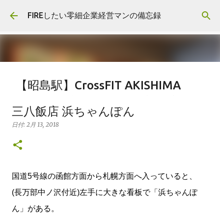
スキップしてメイン コンテンツに移動
FIREしたい零細企業経営マンの備忘録
【昭島駅】CrossFIT AKISHIMA
Functional Training Park Link/パ
三八飯店 浜ちゃんぽん
ルクールクラス(Parkour class)
日付:
2月 13, 2018
日付:
4月 04, 2022
2022
LINK
クロスフィット
パルクール
ワークアウト
昭島
東京
国道5号線の函館方面から札幌方面へ入っていると、
(長万部中ノ沢付近)左手に大きな看板で「浜ちゃんぽ
ん」がある。